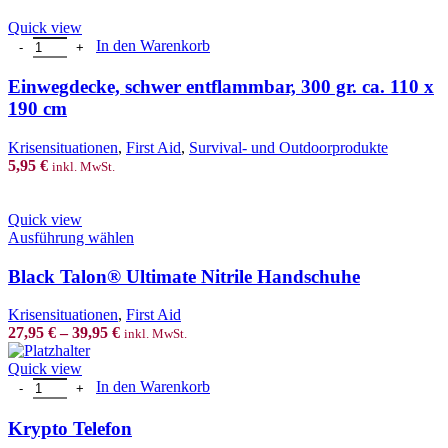
Quick view
Einwegdecke, schwer entflammbar, 300 gr. ca. 110 x 190 cm Menge
In den Warenkorb
Einwegdecke, schwer entflammbar, 300 gr. ca. 110 x
190 cm
Krisensituationen
,
First Aid
,
Survival- und Outdoorprodukte
5,95
€
inkl. MwSt.
Quick view
This
Ausführung wählen
product
has
Black Talon® Ultimate Nitrile Handschuhe
multiple
variants.
Krisensituationen
,
First Aid
The
27,95
€
–
39,95
€
inkl. MwSt.
options
may
Quick view
be
Krypto Telefon Menge
In den Warenkorb
chosen
on
Krypto Telefon
the