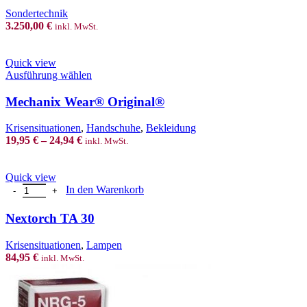
product
Sondertechnik
page
3.250,00
€
inkl. MwSt.
Quick view
This
Ausführung wählen
product
has
Mechanix Wear® Original®
multiple
variants.
Krisensituationen
,
Handschuhe
,
Bekleidung
The
19,95
€
–
24,94
€
inkl. MwSt.
options
may
be
Quick view
chosen
Nextorch TA 30 Menge
In den Warenkorb
on
the
Nextorch TA 30
product
page
Krisensituationen
,
Lampen
84,95
€
inkl. MwSt.