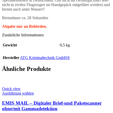
Spezialeinheiten in Deutschland. Gilt nicht als Gefahrgut (darf aber
nicht in zivilen Flugzeugen im Handgepäck mitgeführt werden) und
brennt auch unter Wasser!!
Brenndauer ca. 28 Sekunden
Abgabe nur an Behörden.
Zusätzliche Informationen
Gewicht
0,5 kg
Hersteller
ATG Kriminaltechnik GmbH®
Ähnliche Produkte
Quick view
This
Ausführung wählen
product
has
EMIS MAIL – Digitaler Brief-und Paketscanner
multiple
ohne/mit Gammadetektion
variants.