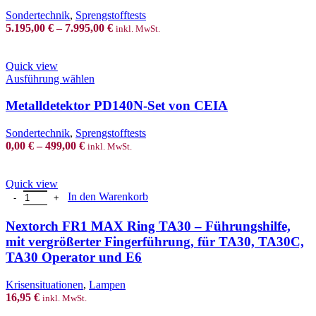
The
Sondertechnik
,
Sprengstofftests
options
5.195,00
€
–
7.995,00
€
inkl. MwSt.
may
be
chosen
Quick view
on
This
Ausführung wählen
the
product
product
has
Metalldetektor PD140N-Set von CEIA
page
multiple
variants.
Sondertechnik
,
Sprengstofftests
The
0,00
€
–
499,00
€
inkl. MwSt.
options
may
be
Quick view
chosen
Nextorch FR1 MAX Ring TA30 - Führungshilfe, mit vergrößerter F
In den Warenkorb
on
the
Nextorch FR1 MAX Ring TA30 – Führungshilfe,
product
mit vergrößerter Fingerführung, für TA30, TA30C,
page
TA30 Operator und E6
Krisensituationen
,
Lampen
16,95
€
inkl. MwSt.