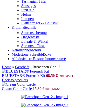
Tasmanian Tiger
Sonstiges
First Aid
Helme
Lampen
Plattenträger & Ballistik
Kriminaltechnik
Spurensicherung
Drogentests
Lineale & Winkel
Sprengstofftests
Katastrophenschutz
Modestone Schreibblöcke
Abhörsichere Besprechnungsräume
Home
»
Geschäft
»
Breachpen Gen. 2
BLUESTAR® Forensik Kit
68,50
€
inkl. MwSt.
Back to products
Cream Color Circle
15,80
€
inkl. MwSt.