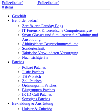
0
items
Geschäft
Behördenbedarf
Zertifizierte Faraday Bags
IT Forensik & forensische Computeranalyse
Smart Glasses und Simulatoren für Training und
Ausbildung
Abhörsichere Besprechnungsräume
Sondertechnik
Taktische Verwundeten Versorgung
Nachtsichtgeräte
Patches
Polizei Patches
Justiz Patches
THW Patch
Zoll Patches
Ordnungsamt Patches
Blutgruppen Patches
IR ID Call Patches
Sonstiges Patches
Bekleidung & Ausrüstung
Holster & Zubehör