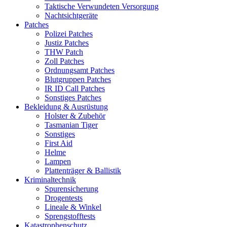
Taktische Verwundeten Versorgung
Nachtsichtgeräte
Patches
Polizei Patches
Justiz Patches
THW Patch
Zoll Patches
Ordnungsamt Patches
Blutgruppen Patches
IR ID Call Patches
Sonstiges Patches
Bekleidung & Ausrüstung
Holster & Zubehör
Tasmanian Tiger
Sonstiges
First Aid
Helme
Lampen
Plattenträger & Ballistik
Kriminaltechnik
Spurensicherung
Drogentests
Lineale & Winkel
Sprengstofftests
Katastrophenschutz