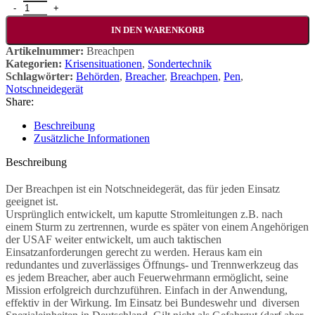
Breachpen Gen. 2 Menge
IN DEN WARENKORB
Artikelnummer:
Breachpen
Kategorien:
Krisensituationen
,
Sondertechnik
Schlagwörter:
Behörden
,
Breacher
,
Breachpen
,
Pen
,
Notschneidegerät
Share:
Beschreibung
Zusätzliche Informationen
Beschreibung
Der Breachpen ist ein Notschneidegerät, das für jeden Einsatz
geeignet ist.
Ursprünglich entwickelt, um kaputte Stromleitungen z.B. nach
einem Sturm zu zertrennen, wurde es später von einem Angehörigen
der USAF weiter entwickelt, um auch taktischen
Einsatzanforderungen gerecht zu werden. Heraus kam ein
redundantes und zuverlässiges Öffnungs- und Trennwerkzeug das
es jedem Breacher, aber auch Feuerwehrmann ermöglicht, seine
Mission erfolgreich durchzuführen. Einfach in der Anwendung,
effektiv in der Wirkung. Im Einsatz bei Bundeswehr und diversen