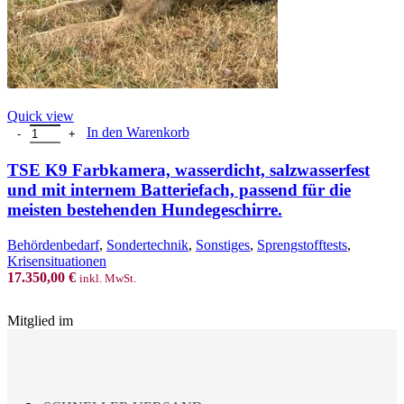
Quick view
TSE K9 Farbkamera, wasserdicht, salzwasserfest und mit internem Ba
In den Warenkorb
TSE K9 Farbkamera, wasserdicht, salzwasserfest
und mit internem Batteriefach, passend für die
meisten bestehenden Hundegeschirre.
Behördenbedarf
,
Sondertechnik
,
Sonstiges
,
Sprengstofftests
,
Krisensituationen
17.350,00
€
inkl. MwSt.
Mitglied im