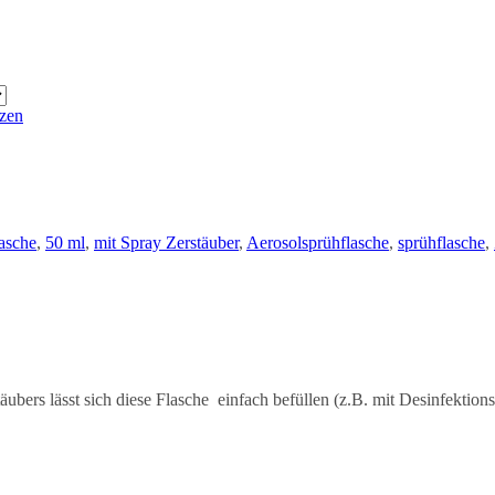
zen
e
asche
,
50 ml
,
mit Spray Zerstäuber
,
Aerosolsprühflasche
,
sprühflasche
,
rs lässt sich diese Flasche einfach befüllen (z.B. mit Desinfektionsm