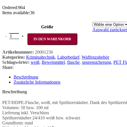
Ordered:
964
Items available:
36
Größe
Auswahl zurückset
Aerosolsprühflasche mit Sprühzerstäuber verschiedene Größen Meng
IN DEN WARENKORB
Artikelnummer:
20001236
Kategorien:
Kriminaltechnik
,
Laborbedarf
,
Waffenzubehör
Schlagwörter:
weiß
,
Beweismittel
,
flasche
,
spurensicherung
,
PET Fl
Share:
Beschreibung
Zusätzliche Informationen
Beschreibung
PET/HDPE-Flasche, weiß, mit Sprühzerstäuber. Dank des Sprühzerstäube
Volumen: 50 bzw. 100 ml
Lieferung inkl. Verschluss
Sprühzerstäuber 24/410 weiß bzw. schwarz
Grundform: rund