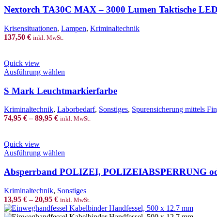
Nextorch TA30C MAX – 3000 Lumen Taktische LED 
Krisensituationen
,
Lampen
,
Kriminaltechnik
137,50
€
inkl. MwSt.
Quick view
This
Ausführung wählen
product
has
S Mark Leuchtmarkierfarbe
multiple
variants.
Kriminaltechnik
,
Laborbedarf
,
Sonstiges
,
Spurensicherung mittels Fi
The
74,95
€
–
89,95
€
inkl. MwSt.
options
may
be
Quick view
chosen
This
Ausführung wählen
on
product
the
has
Absperrband POLIZEI, POLIZEIABSPERRUNG
product
multiple
page
variants.
Kriminaltechnik
,
Sonstiges
The
13,95
€
–
20,95
€
inkl. MwSt.
options
may