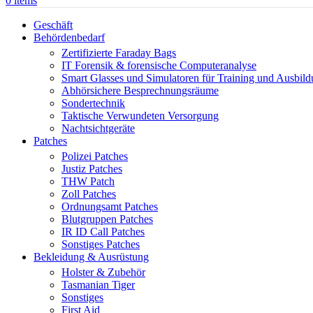
0
items
Geschäft
Behördenbedarf
Zertifizierte Faraday Bags
IT Forensik & forensische Computeranalyse
Smart Glasses und Simulatoren für Training und Ausbil
Abhörsichere Besprechnungsräume
Sondertechnik
Taktische Verwundeten Versorgung
Nachtsichtgeräte
Patches
Polizei Patches
Justiz Patches
THW Patch
Zoll Patches
Ordnungsamt Patches
Blutgruppen Patches
IR ID Call Patches
Sonstiges Patches
Bekleidung & Ausrüstung
Holster & Zubehör
Tasmanian Tiger
Sonstiges
First Aid