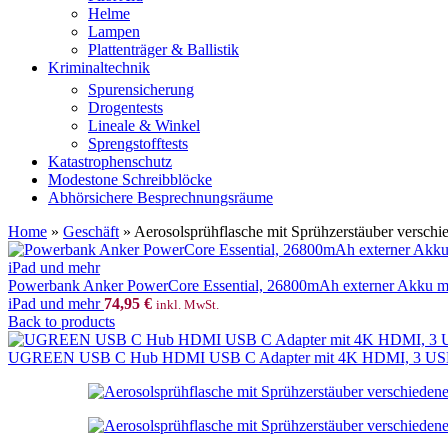
Helme
Lampen
Plattenträger & Ballistik
Kriminaltechnik
Spurensicherung
Drogentests
Lineale & Winkel
Sprengstofftests
Katastrophenschutz
Modestone Schreibblöcke
Abhörsichere Besprechnungsräume
Home
»
Geschäft
»
Aerosolsprühflasche mit Sprühzerstäuber versch
Powerbank Anker PowerCore Essential, 26800mAh externer Akku mi
iPad und mehr
74,95
€
inkl. MwSt.
Back to products
UGREEN USB C Hub HDMI USB C Adapter mit 4K HDMI, 3 USB 3