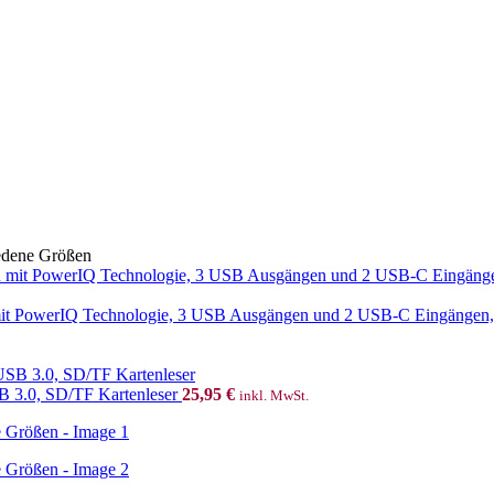
iedene Größen
t PowerIQ Technologie, 3 USB Ausgängen und 2 USB-C Eingängen, e
.0, SD/TF Kartenleser
25,95
€
inkl. MwSt.