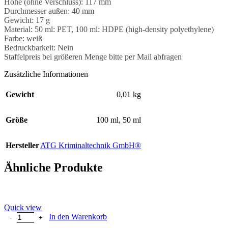
Höhe (ohne Verschluss): 117 mm
Durchmesser außen: 40 mm
Gewicht: 17 g
Material: 50 ml: PET, 100 ml: HDPE (high-density polyethylene)
Farbe: weiß
Bedruckbarkeit: Nein
Staffelpreis bei größeren Menge bitte per Mail abfragen
Zusätzliche Informationen
Gewicht
0,01 kg
Größe
100 ml
,
50 ml
Hersteller
ATG Kriminaltechnik GmbH®
Ähnliche Produkte
Quick view
Nextorch TA30C MAX - 3000 Lumen Taktische LED Taschenlampe -
In den Warenkorb