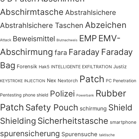
Abschirmtasche
Abstrahlsichere
Abzeichen
Abstrahlsichere Taschen
EMV-
EMP
Beweismittel
Attack
Blutnachweis
Abschirmung
Faraday
Faraday
fara
Bag
Forensik
Justiz
Hak5
INTELLIGENTE EXFILTRATION
Patch
Nex
Nextorch
PC Penetration
KEYSTROKE INJECTION
Rubber
Polizei
Pentesting
phone shield
Powerbank
Patch
Safety Pouch
Shield
schirmung
Shielding
Sicherheitstasche
smartphone
spurensicherung
Spurensuche
taktische