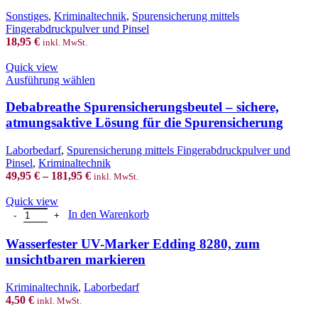
Sonstiges
,
Kriminaltechnik
,
Spurensicherung mittels
Fingerabdruckpulver und Pinsel
18,95
€
inkl. MwSt.
Quick view
This
Ausführung wählen
product
has
Debabreathe Spurensicherungsbeutel – sichere,
multiple
atmungsaktive Lösung für die Spurensicherung
variants.
The
Laborbedarf
,
Spurensicherung mittels Fingerabdruckpulver und
options
Pinsel
,
Kriminaltechnik
may
49,95
€
–
181,95
€
inkl. MwSt.
be
chosen
Quick view
on
Wasserfester UV-Marker Edding 8280, zum unsichtbaren markieren
In den Warenkorb
the
product
Wasserfester UV-Marker Edding 8280, zum
page
unsichtbaren markieren
Kriminaltechnik
,
Laborbedarf
4,50
€
inkl. MwSt.