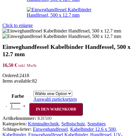
Click to enlarge
Einweghandfessel Kabelbinder Handfessel, 500 x
12.7 mm
16,50
€
inkl. MwSt.
Ordered:
2418
Items available:
82
Farbe
Auswahl zurücksetzen
Einweghandfessel Kabelbinder Handfessel, 500 x 12.7 mm Menge
IN DEN WARENKORB
Artikelnummer:
KB500
Kategorien:
Kriminaltechnik
,
Selbstschutz
,
Sonstiges
Schlagwörter:
Einweghandfessel
,
Kabelbinder 12.6 x 500
,
Kabelbinder
,
Einweghandfessel Kabelbinder
,
Handfessel
,
UV-