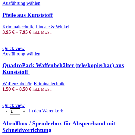
chosen
This
Ausführung wählen
on
product
the
has
Pfeile aus Kunststoff
product
multiple
page
variants.
Kriminaltechnik
,
Lineale & Winkel
The
3,95
€
–
7,95
€
inkl. MwSt.
options
may
be
Quick view
chosen
This
Ausführung wählen
on
product
the
has
QuadroPack Waffenbehälter (teleskopierbar) aus
product
multiple
Kunststoff
page
variants.
The
Waffenzubehör
,
Kriminaltechnik
options
1,50
€
–
8,50
€
inkl. MwSt.
may
be
chosen
Quick view
on
Abrollbox / Spenderbox für Absperrband mit Schneidvorrichtung Me
In den Warenkorb
the
product
Abrollbox / Spenderbox für Absperrband mit
page
Schneidvorrichtung