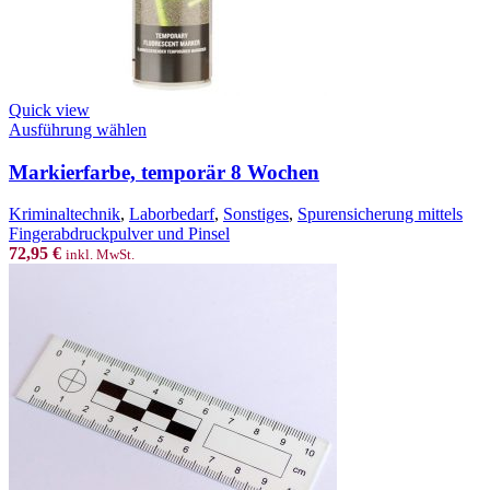
Quick view
This
Ausführung wählen
product
has
Markierfarbe, temporär 8 Wochen
multiple
variants.
Kriminaltechnik
,
Laborbedarf
,
Sonstiges
,
Spurensicherung mittels
The
Fingerabdruckpulver und Pinsel
options
72,95
€
inkl. MwSt.
may
be
chosen
on
the
product
page