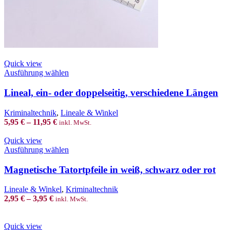
Quick view
This
Ausführung wählen
product
has
Lineal, ein- oder doppelseitig, verschiedene Längen
multiple
variants.
Kriminaltechnik
,
Lineale & Winkel
The
5,95
€
–
11,95
€
inkl. MwSt.
options
may
Quick view
be
This
Ausführung wählen
chosen
product
on
has
Magnetische Tatortpfeile in weiß, schwarz oder rot
the
multiple
product
variants.
Lineale & Winkel
,
Kriminaltechnik
page
The
2,95
€
–
3,95
€
inkl. MwSt.
options
may
be
Quick view