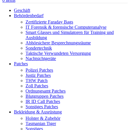
0
items
Geschäft
Behördenbedarf
Zertifizierte Faraday Bags
IT Forensik & forensische Computeranalyse
Smart Glasses und Simulatoren für Training und
Ausbildung
Abhörsichere Besprechnungsräume
Sondertechnik
Taktische Verwundeten Versorgung
Nachtsichtgeräte
Patches
Polizei Patches
Justiz Patches
THW Patch
Zoll Patches
Ordnungsamt Patches
Blutgruppen Patches
IR ID Call Patches
Sonstiges Patches
Bekleidung & Ausrüstung
Holster & Zubehör
Tasmanian Tiger
Sonstiges