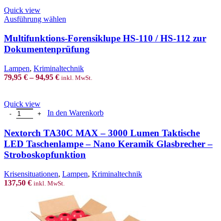
product
Quick view
page
This
Ausführung wählen
product
has
Multifunktions-Forensiklupe HS-110 / HS-112 zur
multiple
Dokumentenprüfung
variants.
The
Lampen
,
Kriminaltechnik
options
79,95
€
–
94,95
€
inkl. MwSt.
may
be
chosen
Quick view
on
Nextorch TA30C MAX - 3000 Lumen Taktische LED Taschenlampe -
In den Warenkorb
the
product
Nextorch TA30C MAX – 3000 Lumen Taktische
page
LED Taschenlampe – Nano Keramik Glasbrecher –
Stroboskopfunktion
Krisensituationen
,
Lampen
,
Kriminaltechnik
137,50
€
inkl. MwSt.