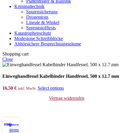
Plattenträger & Ballistik
Kriminaltechnik
Spurensicherung
Drogentests
Lineale & Winkel
Sprengstofftests
Katastrophenschutz
Modestone Schreibblöcke
Abhörsichere Besprechnungsräume
Shopping cart
Close
Einweghandfessel Kabelbinder Handfessel, 500 x 12.7 mm
16,50
€
Select options
inkl. MwSt.
Vertrag widerrufen
0
Home
My account
Shop
items