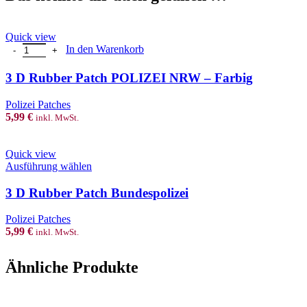
Quick view
3 D Rubber Patch POLIZEI NRW Menge
In den Warenkorb
3 D Rubber Patch POLIZEI NRW – Farbig
Polizei Patches
5,99
€
inkl. MwSt.
Quick view
This
Ausführung wählen
product
has
3 D Rubber Patch Bundespolizei
multiple
variants.
Polizei Patches
The
5,99
€
inkl. MwSt.
options
may
be
Ähnliche Produkte
chosen
on
the