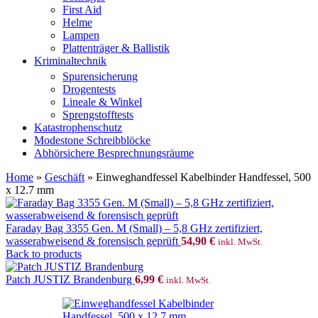
First Aid
Helme
Lampen
Plattenträger & Ballistik
Kriminaltechnik
Spurensicherung
Drogentests
Lineale & Winkel
Sprengstofftests
Katastrophenschutz
Modestone Schreibblöcke
Abhörsichere Besprechnungsräume
Home
»
Geschäft
»
Einweghandfessel Kabelbinder Handfessel, 500
x 12.7 mm
Faraday Bag 3355 Gen. M (Small) – 5,8 GHz zertifiziert,
wasserabweisend & forensisch geprüft
54,90
€
inkl. MwSt.
Back to products
Patch JUSTIZ Brandenburg
6,99
€
inkl. MwSt.