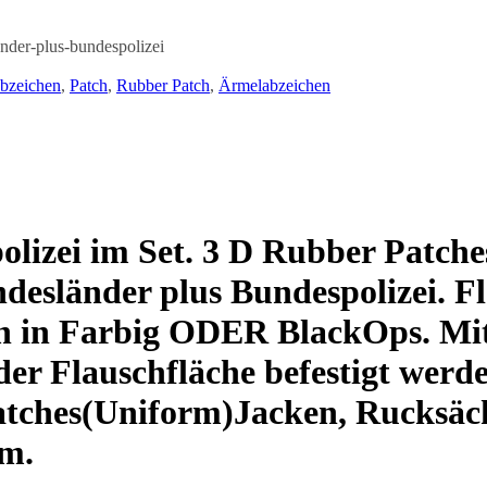
nder-plus-bundespolizei
bzeichen
,
Patch
,
Rubber Patch
,
Ärmelabzeichen
olizei im Set. 3 D Rubber Patche
desländer plus Bundespolizei. Fl
ich in Farbig ODER BlackOps. Mit
der Flauschfläche befestigt werde
atches(Uniform)Jacken, Rucksäck
rm.