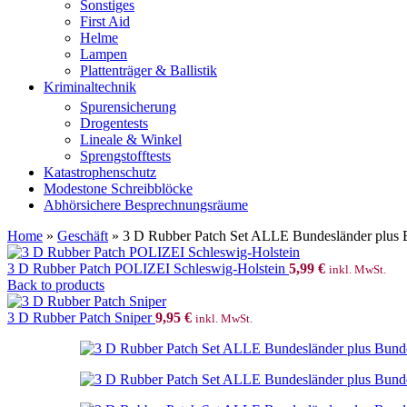
Sonstiges
First Aid
Helme
Lampen
Plattenträger & Ballistik
Kriminaltechnik
Spurensicherung
Drogentests
Lineale & Winkel
Sprengstofftests
Katastrophenschutz
Modestone Schreibblöcke
Abhörsichere Besprechnungsräume
Home
»
Geschäft
»
3 D Rubber Patch Set ALLE Bundesländer plus 
3 D Rubber Patch POLIZEI Schleswig-Holstein
5,99
€
inkl. MwSt.
Back to products
3 D Rubber Patch Sniper
9,95
€
inkl. MwSt.