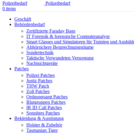
0
items
Geschäft
Behördenbedarf
Zertifizierte Faraday Bags
IT Forensik & forensische Computeranalyse
Smart Glasses und Simulatoren für Training und Ausbil
Abhörsichere Besprechnungsräume
Sondertechnik
Taktische Verwundeten Versorgung
Nachtsichtgeräte
Patches
Polizei Patches
Justiz Patches
THW Patch
Zoll Patches
Ordnungsamt Patches
Blutgruppen Patches
IR ID Call Patches
Sonstiges Patches
Bekleidung & Ausrüstung
Holster & Zubehör
Tasmanian Tiger