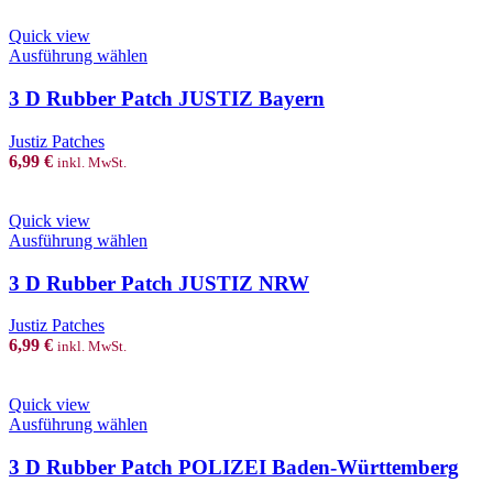
Quick view
This
Ausführung wählen
product
has
3 D Rubber Patch JUSTIZ Bayern
multiple
variants.
Justiz Patches
The
6,99
€
inkl. MwSt.
options
may
be
Quick view
chosen
This
Ausführung wählen
on
product
the
has
3 D Rubber Patch JUSTIZ NRW
product
multiple
page
variants.
Justiz Patches
The
6,99
€
inkl. MwSt.
options
may
be
Quick view
chosen
This
Ausführung wählen
on
product
the
has
3 D Rubber Patch POLIZEI Baden-Württemberg
product
multiple