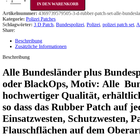
IN DEN WARENKORB
Artikelnummer:
4369739579505-3-d-rubber-patch-set-alle-bundesla
Kategorie:
Polizei Patches
Schlagwörter:
3 D Patch
,
Bundespolizei
,
Polizei
,
polizei patch set
,
A
Share:
Beschreibung
Zusätzliche Informationen
Beschreibung
Alle Bundesländer plus Bundesp
oder BlackOps, Motiv: Alle Bun
hochwertiger Qualität, erhältl
so dass das Rubber Patch auf je
Einsatzwesten, Schutzwesten, P
Flauschflächen auf dem Obera