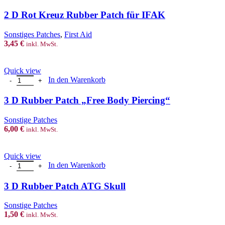
product
has
2 D Rot Kreuz Rubber Patch für IFAK
multiple
variants.
Sonstiges Patches
,
First Aid
The
3,45
€
inkl. MwSt.
options
may
be
Quick view
chosen
3 D Rubber Patch "Free Body Piercing" Menge
In den Warenkorb
on
the
3 D Rubber Patch „Free Body Piercing“
product
page
Sonstige Patches
6,00
€
inkl. MwSt.
Quick view
3 D Rubber Patch ATG Skull Menge
In den Warenkorb
3 D Rubber Patch ATG Skull
Sonstige Patches
1,50
€
inkl. MwSt.