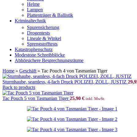
Helme
Lampen
Plattenträger & Ballistik
Kriminaltechnik
Spurensicherung
Drogentests
Lineale & Winkel
Sprengstofftests
Katastrophenschutz
Modestone Schreibblöcke
Abhörsichere Besprechnungsräume
Home
»
Geschäft
»
Tac Pouch 4 von Tasmanian Tiger
Sturmhaube, seamless, 4-fach Druck POLIZEI, ZOLL, JUSTIZ
29,
Back to products
Tac Pouch 5 von Tasmanian Tiger
25,90
€
inkl. MwSt.