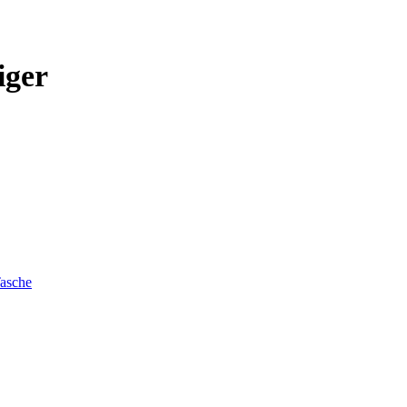
iger
asche