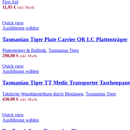
First Aid
The
11,95
€
inkl. MwSt.
options
may
be
Quick view
chosen
This
Ausführung wählen
on
product
the
has
Tasmanian Tiger Plate Carrier QR LC Plattenträger
product
multiple
page
variants.
Plattenträger & Ballistik
,
Tasmanian Tiger
The
298,00
€
inkl. MwSt.
options
may
Quick view
be
This
Ausführung wählen
chosen
product
on
has
Tasmanian Tiger TT Medic Transporter Taschenpane
the
multiple
product
variants.
Taktische Wunddarstellung durch Moulagen
,
Tasmanian Tiger
page
The
430,00
€
inkl. MwSt.
options
may
be
Quick view
chosen
This
Ausführung wählen
on
product
the