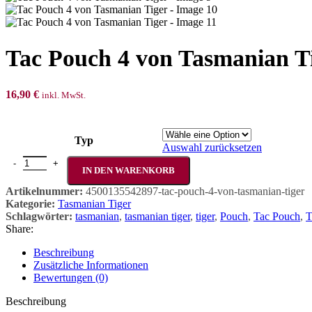
Tac Pouch 4 von Tasmanian T
16,90
€
inkl. MwSt.
Typ
Auswahl zurücksetzen
Tac Pouch 4 von Tasmanian Tiger Menge
IN DEN WARENKORB
Artikelnummer:
4500135542897-tac-pouch-4-von-tasmanian-tiger
Kategorie:
Tasmanian Tiger
Schlagwörter:
tasmanian
,
tasmanian tiger
,
tiger
,
Pouch
,
Tac Pouch
,
T
Share:
Beschreibung
Zusätzliche Informationen
Bewertungen (0)
Beschreibung