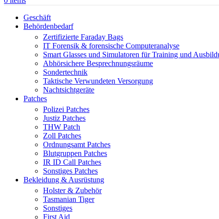
0
items
Geschäft
Behördenbedarf
Zertifizierte Faraday Bags
IT Forensik & forensische Computeranalyse
Smart Glasses und Simulatoren für Training und Ausbil
Abhörsichere Besprechnungsräume
Sondertechnik
Taktische Verwundeten Versorgung
Nachtsichtgeräte
Patches
Polizei Patches
Justiz Patches
THW Patch
Zoll Patches
Ordnungsamt Patches
Blutgruppen Patches
IR ID Call Patches
Sonstiges Patches
Bekleidung & Ausrüstung
Holster & Zubehör
Tasmanian Tiger
Sonstiges
First Aid