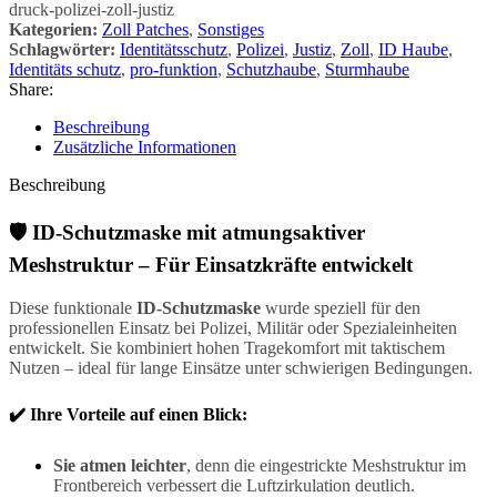
druck-polizei-zoll-justiz
Kategorien:
Zoll Patches
,
Sonstiges
Schlagwörter:
Identitätsschutz
,
Polizei
,
Justiz
,
Zoll
,
ID Haube
,
Identitäts schutz
,
pro-funktion
,
Schutzhaube
,
Sturmhaube
Share:
Beschreibung
Zusätzliche Informationen
Beschreibung
🛡️ ID-Schutzmaske mit atmungsaktiver
Meshstruktur – Für Einsatzkräfte entwickelt
Diese funktionale
ID-Schutzmaske
wurde speziell für den
professionellen Einsatz bei Polizei, Militär oder Spezialeinheiten
entwickelt. Sie kombiniert hohen Tragekomfort mit taktischem
Nutzen – ideal für lange Einsätze unter schwierigen Bedingungen.
✔️ Ihre Vorteile auf einen Blick:
Sie atmen leichter
, denn die eingestrickte Meshstruktur im
Frontbereich verbessert die Luftzirkulation deutlich.