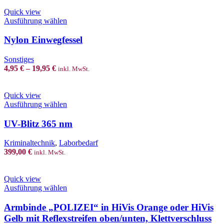
on
Quick view
the
This
Ausführung wählen
product
product
page
has
Nylon Einwegfessel
multiple
variants.
Sonstiges
The
4,95
€
–
19,95
€
inkl. MwSt.
options
may
be
Quick view
chosen
This
Ausführung wählen
on
product
the
has
UV-Blitz 365 nm
product
multiple
page
variants.
Kriminaltechnik
,
Laborbedarf
The
399,00
€
inkl. MwSt.
options
may
be
Quick view
chosen
This
Ausführung wählen
on
product
the
has
Armbinde „POLIZEI“ in HiVis Orange oder HiVis
product
multiple
Gelb mit Reflexstreifen oben/unten, Klettverschluss
page
variants.