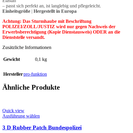
Elastan
– passt sich perfekt an, ist langlebig und pflegeleicht.
Einheitsgröße
|
Hergestellt in Europa
Achtung: Das Sturmhaube mit Beschriftung
POLIZEI/ZOLL/JUSTIZ wird nur gegen Nachweis der
Erwerbsberechtigung (Kopie Dienstausweis) ODER an die
Dienststelle versandt.
Zusätzliche Informationen
Gewicht
0,1 kg
Hersteller
pro-funktion
Ähnliche Produkte
Quick view
This
Ausführung wählen
product
has
3 D Rubber Patch Bundespolizei
multiple