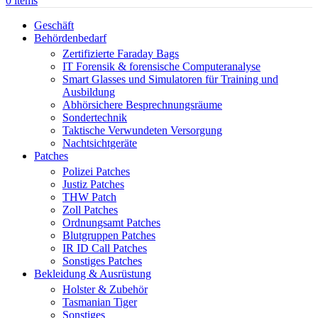
0
items
Geschäft
Behördenbedarf
Zertifizierte Faraday Bags
IT Forensik & forensische Computeranalyse
Smart Glasses und Simulatoren für Training und
Ausbildung
Abhörsichere Besprechnungsräume
Sondertechnik
Taktische Verwundeten Versorgung
Nachtsichtgeräte
Patches
Polizei Patches
Justiz Patches
THW Patch
Zoll Patches
Ordnungsamt Patches
Blutgruppen Patches
IR ID Call Patches
Sonstiges Patches
Bekleidung & Ausrüstung
Holster & Zubehör
Tasmanian Tiger
Sonstiges