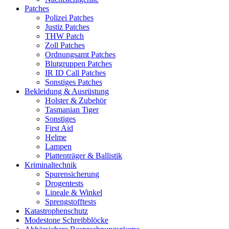
Patches
Polizei Patches
Justiz Patches
THW Patch
Zoll Patches
Ordnungsamt Patches
Blutgruppen Patches
IR ID Call Patches
Sonstiges Patches
Bekleidung & Ausrüstung
Holster & Zubehör
Tasmanian Tiger
Sonstiges
First Aid
Helme
Lampen
Plattenträger & Ballistik
Kriminaltechnik
Spurensicherung
Drogentests
Lineale & Winkel
Sprengstofftests
Katastrophenschutz
Modestone Schreibblöcke