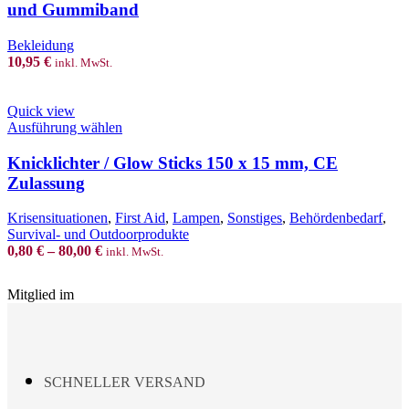
und Gummiband
The
options
Bekleidung
may
10,95
€
inkl. MwSt.
be
chosen
on
Quick view
the
This
Ausführung wählen
product
product
page
has
Knicklichter / Glow Sticks 150 x 15 mm, CE
multiple
Zulassung
variants.
The
Krisensituationen
,
First Aid
,
Lampen
,
Sonstiges
,
Behördenbedarf
,
options
Survival- und Outdoorprodukte
may
0,80
€
–
80,00
€
inkl. MwSt.
be
chosen
on
Mitglied im
the
product
page
SCHNELLER VERSAND