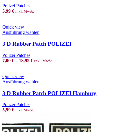
variants.
Polizei Patches
The
5,99
€
inkl. MwSt.
options
may
be
Quick view
chosen
This
Ausführung wählen
on
product
the
has
3 D Rubber Patch POLIZEI
product
multiple
page
variants.
Polizei Patches
The
7,00
€
–
18,95
€
inkl. MwSt.
options
may
be
Quick view
chosen
This
Ausführung wählen
on
product
the
has
3 D Rubber Patch POLIZEI Hamburg
product
multiple
page
variants.
Polizei Patches
The
5,99
€
inkl. MwSt.
options
may
be
chosen