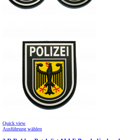
Quick view
This
Ausführung wählen
product
has