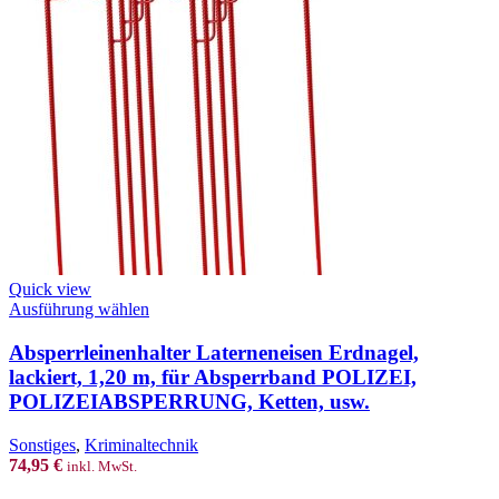
Quick view
This
Ausführung wählen
product
has
Absperrleinenhalter Laterneneisen Erdnagel,
multiple
lackiert, 1,20 m, für Absperrband POLIZEI,
variants.
POLIZEIABSPERRUNG, Ketten, usw.
The
options
Sonstiges
,
Kriminaltechnik
may
74,95
€
inkl. MwSt.
be
chosen