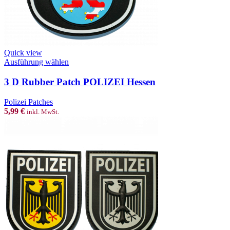
Quick view
This
Ausführung wählen
product
has
3 D Rubber Patch POLIZEI Hessen
multiple
variants.
Polizei Patches
The
5,99
€
inkl. MwSt.
options
may
be
chosen
on
the
product
page