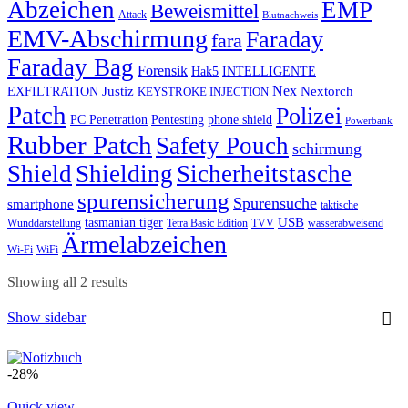
Abzeichen
EMP
Beweismittel
Attack
Blutnachweis
EMV-Abschirmung
Faraday
fara
Faraday Bag
Forensik
Hak5
INTELLIGENTE
Nex
Justiz
Nextorch
EXFILTRATION
KEYSTROKE INJECTION
Patch
Polizei
PC Penetration
Pentesting
phone shield
Powerbank
Rubber Patch
Safety Pouch
schirmung
Shield
Shielding
Sicherheitstasche
spurensicherung
Spurensuche
smartphone
taktische
USB
tasmanian tiger
Wunddarstellung
Tetra Basic Edition
TVV
wasserabweisend
Ärmelabzeichen
Wi-Fi
WiFi
Showing all 2 results
Show sidebar
-28%
Quick view