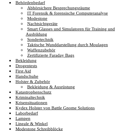
Behördenbedarf
Abhörsichere Besprechungsräume
IT Forensik & forensische Computeranalyse
Modestone
Nachtsichtgeräte
Smart Glasses und Simulatoren für Training und
Ausbildung
Sondertechnik
Taktische Wunddarstellung durch Moulagen
Waffenzubehör
Zertifizierte Faraday Bags
Bekleidung
Drogentests
First Aid
Handschuhe
Holster & Zubehör
Bekleidung & Ausrüstung
Katastrophenschutz
Kriminaltechnik
Krisensituationen
Kydex Holster von Battle Gnome Solutions
Laborbedarf
Lampen
Lineale & Winkel
Modestone Schreibblöcke