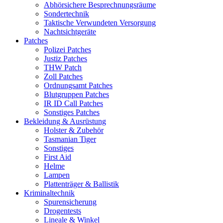
Abhörsichere Besprechnungsräume
Sondertechnik
Taktische Verwundeten Versorgung
Nachtsichtgeräte
Patches
Polizei Patches
Justiz Patches
THW Patch
Zoll Patches
Ordnungsamt Patches
Blutgruppen Patches
IR ID Call Patches
Sonstiges Patches
Bekleidung & Ausrüstung
Holster & Zubehör
Tasmanian Tiger
Sonstiges
First Aid
Helme
Lampen
Plattenträger & Ballistik
Kriminaltechnik
Spurensicherung
Drogentests
Lineale & Winkel