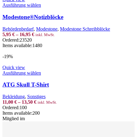
This
Ausführung wählen
product
has
Modestone®Notizblöcke
multiple
variants.
Behördenbedarf
,
Modestone
,
Modestone Schreibblöcke
The
5,95
€
–
16,95
€
inkl. MwSt.
options
Ordered:
23520
may
Items available:
1480
be
chosen
-19%
on
the
Quick view
product
This
Ausführung wählen
page
product
has
ATG Skull T-Shirt
multiple
variants.
Bekleidung
,
Sonstiges
The
11,00
€
–
13,50
€
inkl. MwSt.
options
Ordered:
100
may
Items available:
200
be
Mitglied im
chosen
on
the