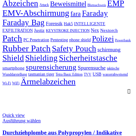
Abzeichen
EMP
Beweismittel
Attack
Blutnachweis
EMV-Abschirmung
Faraday
fara
Faraday Bag
Forensik
Hak5
INTELLIGENTE
Nex
Justiz
Nextorch
EXFILTRATION
KEYSTROKE INJECTION
Patch
Polizei
PC Penetration
Pentesting
phone shield
Powerbank
Rubber Patch
Safety Pouch
schirmung
Shield
Shielding
Sicherheitstasche
spurensicherung
Spurensuche
smartphone
taktische
USB
tasmanian tiger
Wunddarstellung
Tetra Basic Edition
TVV
wasserabweisend
Ärmelabzeichen
Wi-Fi
WiFi
Quick view
This
Ausführung wählen
product
has
Durchziehplombe aus Polypropylen / Indikative