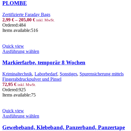
multiple
PLOMBE
variants.
The
Zertifizierte Faraday Bags
options
2,99
€
–
205,00
€
inkl. MwSt.
may
Ordered:
484
be
Items available:
516
chosen
on
the
Quick view
product
This
Ausführung wählen
page
product
has
Markierfarbe, temporär 8 Wochen
multiple
variants.
Kriminaltechnik
,
Laborbedarf
,
Sonstiges
,
Spurensicherung mittels
The
Fingerabdruckpulver und Pinsel
options
72,95
€
inkl. MwSt.
may
Ordered:
925
be
Items available:
75
chosen
on
the
Quick view
product
This
Ausführung wählen
page
product
has
Gewebeband, Klebeband, Panzerband, Panzertape