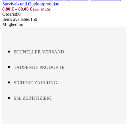
options
Survival- und Outdoorprodukte
may
0,80
€
–
80,00
€
inkl. MwSt.
be
Ordered:
0
chosen
Items available:
150
on
Mitglied im
the
product
page
SCHNELLER VERSAND
TAUSENDE PRODUKTE
SICHERE ZAHLUNG
SSL ZERTIFIZIERT