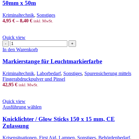
multiple
50mm x 50m
variants.
The
Kriminaltechnik
,
Sonstiges
options
4,95
€
–
8,40
€
inkl. MwSt.
may
be
chosen
Quick view
on
Markierstange
the
für
In den Warenkorb
product
Leuchtmarkierfarbe
page
Menge
Markierstange für Leuchtmarkierfarbe
Kriminaltechnik
,
Laborbedarf
,
Sonstiges
,
Spurensicherung mittels
Fingerabdruckpulver und Pinsel
42,95
€
inkl. MwSt.
Quick view
This
Ausführung wählen
product
has
Knicklichter / Glow Sticks 150 x 15 mm, CE
multiple
Zulassung
variants.
The
Krisensituationen
,
First Aid
,
Lampen
,
Sonstiges
,
Behördenbedarf
,