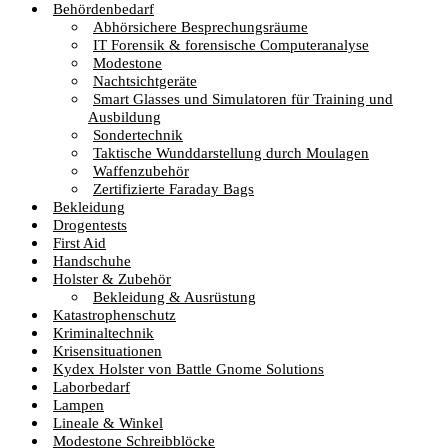
Behördenbedarf
Abhörsichere Besprechungsräume
IT Forensik & forensische Computeranalyse
Modestone
Nachtsichtgeräte
Smart Glasses und Simulatoren für Training und
Ausbildung
Sondertechnik
Taktische Wunddarstellung durch Moulagen
Waffenzubehör
Zertifizierte Faraday Bags
Bekleidung
Drogentests
First Aid
Handschuhe
Holster & Zubehör
Bekleidung & Ausrüstung
Katastrophenschutz
Kriminaltechnik
Krisensituationen
Kydex Holster von Battle Gnome Solutions
Laborbedarf
Lampen
Lineale & Winkel
Modestone Schreibblöcke