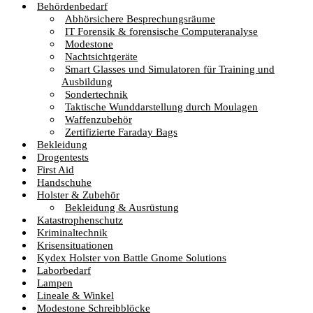
Behördenbedarf
Abhörsichere Besprechungsräume
IT Forensik & forensische Computeranalyse
Modestone
Nachtsichtgeräte
Smart Glasses und Simulatoren für Training und
Ausbildung
Sondertechnik
Taktische Wunddarstellung durch Moulagen
Waffenzubehör
Zertifizierte Faraday Bags
Bekleidung
Drogentests
First Aid
Handschuhe
Holster & Zubehör
Bekleidung & Ausrüstung
Katastrophenschutz
Kriminaltechnik
Krisensituationen
Kydex Holster von Battle Gnome Solutions
Laborbedarf
Lampen
Lineale & Winkel
Modestone Schreibblöcke