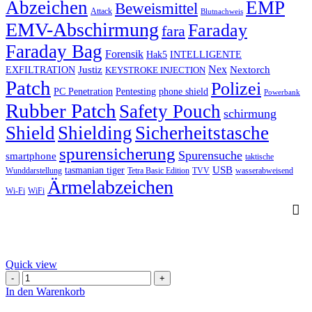
Abzeichen
EMP
Beweismittel
Attack
Blutnachweis
EMV-Abschirmung
Faraday
fara
Faraday Bag
Forensik
Hak5
INTELLIGENTE
Nex
Justiz
Nextorch
EXFILTRATION
KEYSTROKE INJECTION
Patch
Polizei
PC Penetration
Pentesting
phone shield
Powerbank
Rubber Patch
Safety Pouch
schirmung
Shield
Shielding
Sicherheitstasche
spurensicherung
Spurensuche
smartphone
taktische
USB
tasmanian tiger
Wunddarstellung
Tetra Basic Edition
TVV
wasserabweisend
Ärmelabzeichen
Wi-Fi
WiFi
Quick view
50
Stück
In den Warenkorb
Einweg-