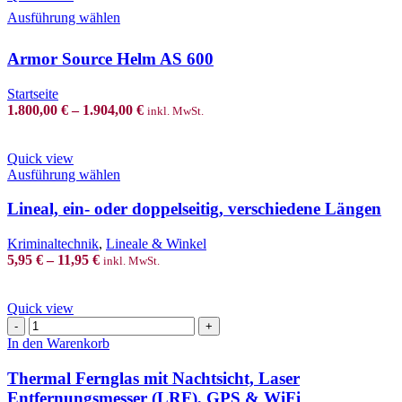
This
Ausführung wählen
product
has
Armor Source Helm AS 600
multiple
variants.
The
Startseite
options
1.800,00
€
–
1.904,00
€
inkl. MwSt.
may
be
chosen
Quick view
on
This
Ausführung wählen
the
product
product
has
Lineal, ein- oder doppelseitig, verschiedene Längen
page
multiple
variants.
Kriminaltechnik
,
Lineale & Winkel
The
5,95
€
–
11,95
€
inkl. MwSt.
options
may
be
Quick view
chosen
Thermal
on
Fernglas
In den Warenkorb
the
mit
product
Nachtsicht,
Thermal Fernglas mit Nachtsicht, Laser
page
Laser
Entfernungsmesser (LRF), GPS & WiFi