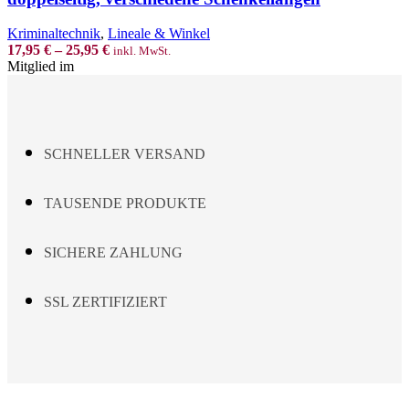
variants.
The
Kriminaltechnik
,
Lineale & Winkel
options
17,95
€
–
25,95
€
inkl. MwSt.
may
Mitglied im
be
chosen
on
the
product
SCHNELLER VERSAND
page
TAUSENDE PRODUKTE
SICHERE ZAHLUNG
SSL ZERTIFIZIERT