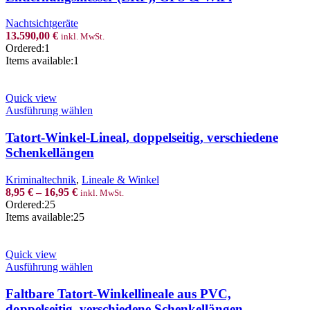
Entfernungsmesser
(LRF),
Nachtsichtgeräte
GPS
13.590,00
€
inkl. MwSt.
&
Ordered:
1
WiFi
Items available:
1
Menge
Quick view
This
Ausführung wählen
product
has
Tatort-Winkel-Lineal, doppelseitig, verschiedene
multiple
Schenkellängen
variants.
The
Kriminaltechnik
,
Lineale & Winkel
options
8,95
€
–
16,95
€
inkl. MwSt.
may
Ordered:
25
be
Items available:
25
chosen
on
the
Quick view
product
This
Ausführung wählen
page
product
has
Faltbare Tatort-Winkellineale aus PVC,
multiple
doppelseitig, verschiedene Schenkellängen