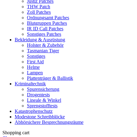
Justiz Patches
THW Patch
Zoll Patches
Ordnungsamt Patches
Blutgruppen Patches
IR ID Call Patches
Sonstiges Patches
Bekleidung & Ausrüstung
Holster & Zubehör
Tasmanian Tiger
Sonstiges
First Aid
Helme
Lampen
Plattenträger & Ballistik
Kriminaltechnik
Spurensicherung
Drogentests
Lineale & Winkel
Sprengstofftests
Katastrophenschutz
Modestone Schreibblöcke
Abhörsichere Besprechnungsräume
Shopping cart