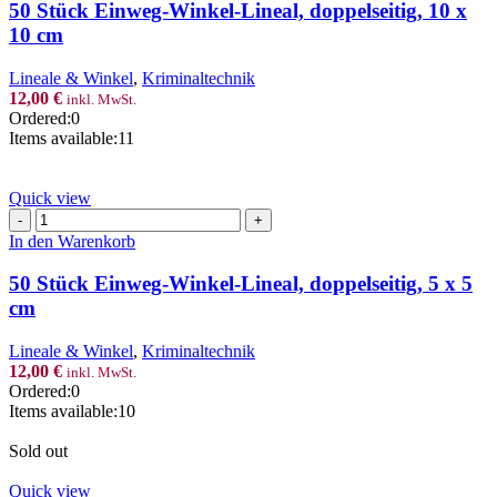
Winkel-
50 Stück Einweg-Winkel-Lineal, doppelseitig, 10 x
Lineal,
10 cm
doppelseitig,
10
Lineale & Winkel
,
Kriminaltechnik
x
12,00
€
inkl. MwSt.
10
Ordered:
0
cm
Items available:
11
Menge
Quick view
50
Stück
In den Warenkorb
Einweg-
Winkel-
50 Stück Einweg-Winkel-Lineal, doppelseitig, 5 x 5
Lineal,
cm
doppelseitig,
5
Lineale & Winkel
,
Kriminaltechnik
x
12,00
€
inkl. MwSt.
5
Ordered:
0
cm
Items available:
10
Menge
Sold out
Quick view