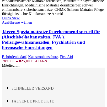
Quick view
This
Ausführung wählen
product
has
Järven Spezialmatratze feuerhemmend speziell für
multiple
(Abschiebe)haftanstalten, JVA´s,
variants.
Polizeigewahrsamszellen, Psychiatrien und
The
forensische Einrichtungen
options
may
be
Behördenbedarf
,
Katastrophenschutz
,
First Aid
chosen
789,00
€
–
825,00
€
inkl. MwSt.
on
Mitglied im
the
product
page
SCHNELLER VERSAND
TAUSENDE PRODUKTE