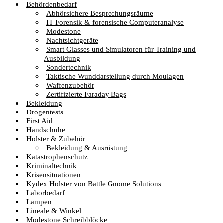
Behördenbedarf
Abhörsichere Besprechungsräume
IT Forensik & forensische Computeranalyse
Modestone
Nachtsichtgeräte
Smart Glasses und Simulatoren für Training und
Ausbildung
Sondertechnik
Taktische Wunddarstellung durch Moulagen
Waffenzubehör
Zertifizierte Faraday Bags
Bekleidung
Drogentests
First Aid
Handschuhe
Holster & Zubehör
Bekleidung & Ausrüstung
Katastrophenschutz
Kriminaltechnik
Krisensituationen
Kydex Holster von Battle Gnome Solutions
Laborbedarf
Lampen
Lineale & Winkel
Modestone Schreibblöcke