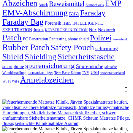
Abzeichen
EMP
Beweismittel
Attack
Blutnachweis
EMV-Abschirmung
Faraday
fara
Faraday Bag
Forensik
Hak5
INTELLIGENTE
Nex
Justiz
Nextorch
EXFILTRATION
KEYSTROKE INJECTION
Patch
Polizei
PC Penetration
Pentesting
phone shield
Powerbank
Rubber Patch
Safety Pouch
schirmung
Shield
Shielding
Sicherheitstasche
spurensicherung
Spurensuche
smartphone
taktische
USB
tasmanian tiger
Wunddarstellung
Tetra Basic Edition
TVV
wasserabweisend
Ärmelabzeichen
Wi-Fi
WiFi