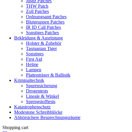
Justiz Patches
THW Patch
Zoll Patches
Ordnungsamt Patches
Blutgruppen Patches
IR ID Call Patches
Sonstiges Patches
Bekleidung & Ausrüstung
Holster & Zubehör
Tasmanian Tiger
Sonstiges
First Aid
Helme
Lampen
Plattenträger & Ballistik
Kriminaltechnik
Spurensicherung
Drogentests
Lineale & Winkel
Sprengstofftests
Katastrophenschutz
Modestone Schreibblöcke
Abhörsichere Besprechnungsräume
Shopping cart