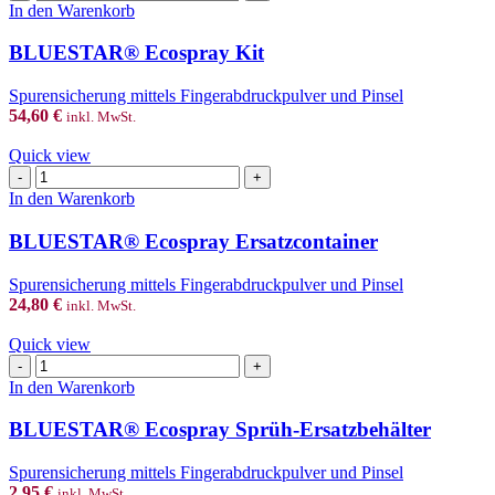
Ecospray
In den Warenkorb
the
Kit
product
Menge
BLUESTAR® Ecospray Kit
page
Spurensicherung mittels Fingerabdruckpulver und Pinsel
54,60
€
inkl. MwSt.
Quick view
BLUESTAR®
Ecospray
In den Warenkorb
Ersatzcontainer
Menge
BLUESTAR® Ecospray Ersatzcontainer
Spurensicherung mittels Fingerabdruckpulver und Pinsel
24,80
€
inkl. MwSt.
Quick view
BLUESTAR®
Ecospray
In den Warenkorb
Sprüh-
Ersatzbehälter
BLUESTAR® Ecospray Sprüh-Ersatzbehälter
Menge
Spurensicherung mittels Fingerabdruckpulver und Pinsel
2,95
€
inkl. MwSt.