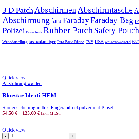
Abschirmen
Abschirmtasche
3 D Patch
A
Abschirmung
Faraday Bag
Faraday
fara
Fo
Rubber Patch
Safety Pouc
Polizei
Powerbank
USB
tasmanian tiger
Wunddarstellung
Tetra Basic Edition
TVV
wasserabweisend
Wi-F
Quick view
This
Ausführung wählen
product
has
Bluestar Identi-HEM
multiple
variants.
Spurensicherung mittels Fingerabdruckpulver und Pinsel
The
54,50
€
–
125,00
€
inkl. MwSt.
options
may
be
Quick view
chosen
BLUESTAR®
on