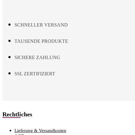
be
chosen
on
the
SCHNELLER VERSAND
product
page
TAUSENDE PRODUKTE
SICHERE ZAHLUNG
SSL ZERTIFIZIERT
Rechtliches
Lieferung & Versandkosten