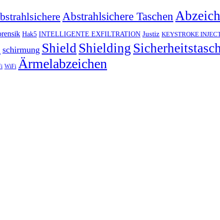
Abzeic
Abstrahlsichere Taschen
bstrahlsichere
rensik
Justiz
Hak5
INTELLIGENTE EXFILTRATION
KEYSTROKE INJEC
h
Shield
Shielding
Sicherheitstasc
schirmung
Ärmelabzeichen
i
WiFi