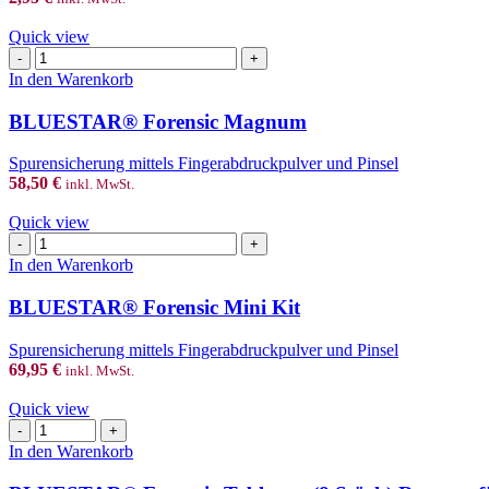
Quick view
BLUESTAR®
Forensic
In den Warenkorb
Magnum
Menge
BLUESTAR® Forensic Magnum
Spurensicherung mittels Fingerabdruckpulver und Pinsel
58,50
€
inkl. MwSt.
Quick view
BLUESTAR®
Forensic
In den Warenkorb
Mini
Kit
BLUESTAR® Forensic Mini Kit
Menge
Spurensicherung mittels Fingerabdruckpulver und Pinsel
69,95
€
inkl. MwSt.
Quick view
BLUESTAR®
Forensic
In den Warenkorb
Tabletten
(8