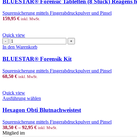
BLUESTAR® Forensic Tabletten (8 Stück) Reagens fü
Stück)
Reagens
Spurensicherung mittels Fingerabdruckpulver und Pinsel
für
159,95
€
inkl. MwSt.
latente
Blutspuren
Menge
Quick view
BLUESTAR®
Forensik
In den Warenkorb
Kit
Menge
BLUESTAR® Forensik Kit
Spurensicherung mittels Fingerabdruckpulver und Pinsel
68,50
€
inkl. MwSt.
Quick view
This
Ausführung wählen
product
has
Hexagon Obti Blutnachweistest
multiple
variants.
Spurensicherung mittels Fingerabdruckpulver und Pinsel
The
38,50
€
–
92,95
€
inkl. MwSt.
options
Mitglied im
may