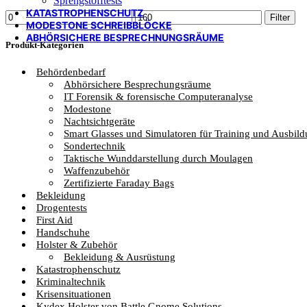
Sprengstofftests
KATASTROPHENSCHUTZ
Min.
Max.
Filter
MODESTONE SCHREIBBLÖCKE
Preis
Preis
ABHÖRSICHERE BESPRECHNUNGSRÄUME
Produkt-Kategorien
Behördenbedarf
Abhörsichere Besprechungsräume
IT Forensik & forensische Computeranalyse
Modestone
Nachtsichtgeräte
Smart Glasses und Simulatoren für Training und Ausbil
Sondertechnik
Taktische Wunddarstellung durch Moulagen
Waffenzubehör
Zertifizierte Faraday Bags
Bekleidung
Drogentests
First Aid
Handschuhe
Holster & Zubehör
Bekleidung & Ausrüstung
Katastrophenschutz
Kriminaltechnik
Krisensituationen
Kydex Holster von Battle Gnome Solutions