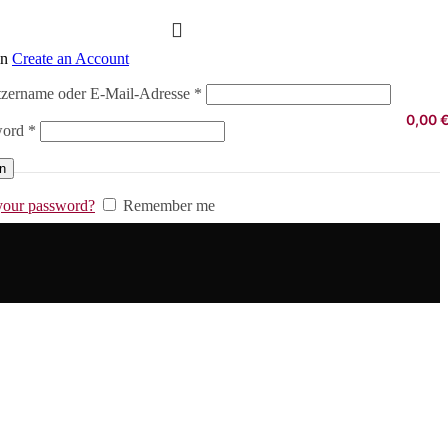
in
Create an Account
Erforderlich
zername oder E-Mail-Adresse
*
0,00
Erforderlich
word
*
in
your password?
Remember me