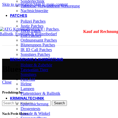
Sondertechnik
Skip to navigation
Skip to main content
Taktische Verwundeten Versorgung
Nachtsichtgeräte
PATCHES
Polizei Patches
Justiz Patches
THW Patch
Kauf auf Rechnung
Zoll Patches
Ordnungsamt Patches
Blutgruppen Patches
IR ID Call Patches
Sonstiges Patches
BEKLEIDUNG & AUSRÜSTUNG
Holster & Zubehör
Bluestar
Tasmanian Tiger
Sonstiges
First Aid
Close
Helme
Lampen
Produktsuche
Plattenträger & Ballistik
KRIMINALTECHNIK
Search
Spurensicherung
Drogentests
Lineale & Winkel
Nach Preis filtern