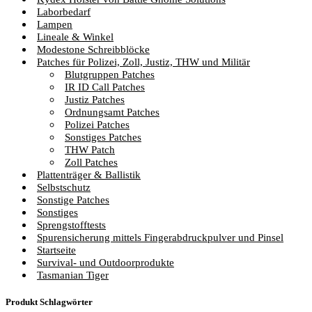
Laborbedarf
Lampen
Lineale & Winkel
Modestone Schreibblöcke
Patches für Polizei, Zoll, Justiz, THW und Militär
Blutgruppen Patches
IR ID Call Patches
Justiz Patches
Ordnungsamt Patches
Polizei Patches
Sonstiges Patches
THW Patch
Zoll Patches
Plattenträger & Ballistik
Selbstschutz
Sonstige Patches
Sonstiges
Sprengstofftests
Spurensicherung mittels Fingerabdruckpulver und Pinsel
Startseite
Survival- und Outdoorprodukte
Tasmanian Tiger
Produkt Schlagwörter