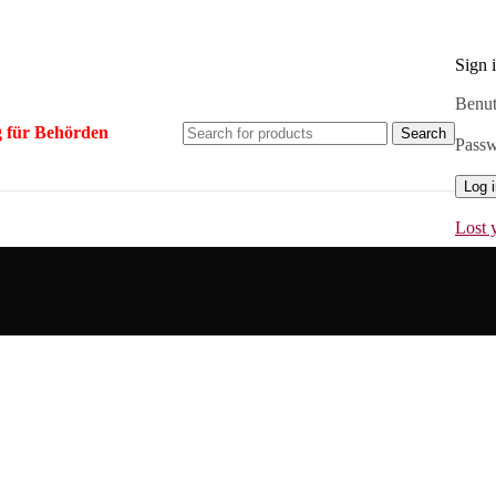
Sign 
Benut
 für Behörden
Search
Pass
Log 
Lost 