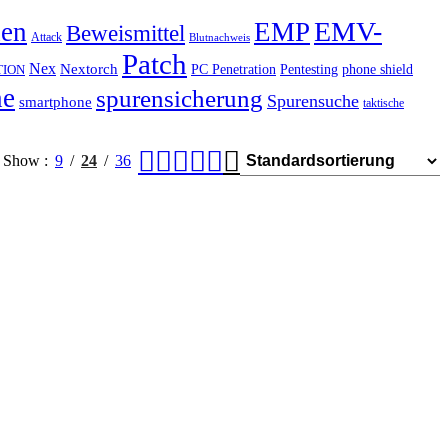
EMV-
hen
EMP
Beweismittel
Attack
Blutnachweis
Patch
Nex
Nextorch
PC Penetration
Pentesting
phone shield
TION
he
spurensicherung
Spurensuche
smartphone
taktische
Show
9
24
36