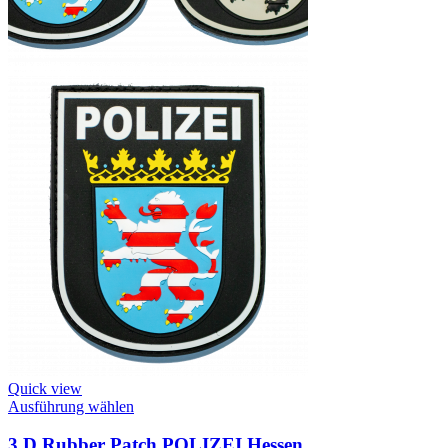
Quick view
This
Ausführung wählen
product
has
3 D Rubber Patch POLIZEI Hessen