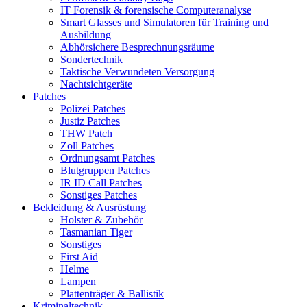
IT Forensik & forensische Computeranalyse
Smart Glasses und Simulatoren für Training und
Ausbildung
Abhörsichere Besprechnungsräume
Sondertechnik
Taktische Verwundeten Versorgung
Nachtsichtgeräte
Patches
Polizei Patches
Justiz Patches
THW Patch
Zoll Patches
Ordnungsamt Patches
Blutgruppen Patches
IR ID Call Patches
Sonstiges Patches
Bekleidung & Ausrüstung
Holster & Zubehör
Tasmanian Tiger
Sonstiges
First Aid
Helme
Lampen
Plattenträger & Ballistik
Kriminaltechnik