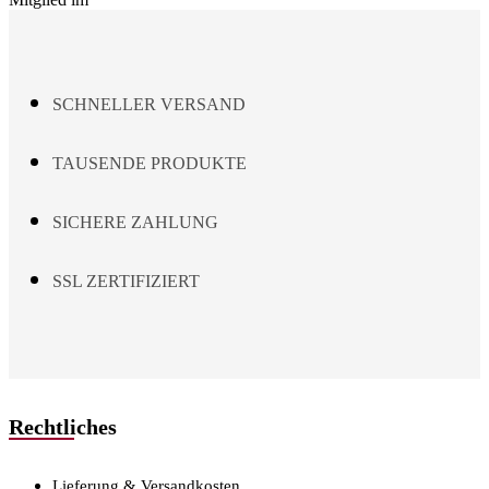
chosen
on
the
product
page
SCHNELLER VERSAND
TAUSENDE PRODUKTE
SICHERE ZAHLUNG
SSL ZERTIFIZIERT
Rechtliches
Lieferung & Versandkosten