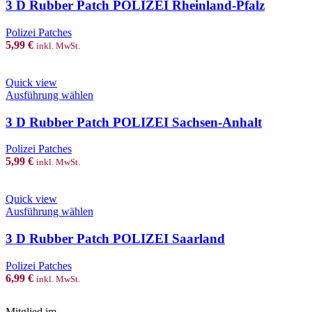
has
3 D Rubber Patch POLIZEI Rheinland-Pfalz
product
multiple
page
variants.
Polizei Patches
The
5,99
€
inkl. MwSt.
options
may
be
Quick view
chosen
This
Ausführung wählen
on
product
the
has
3 D Rubber Patch POLIZEI Sachsen-Anhalt
product
multiple
page
variants.
Polizei Patches
The
5,99
€
inkl. MwSt.
options
may
be
Quick view
chosen
This
Ausführung wählen
on
product
the
has
3 D Rubber Patch POLIZEI Saarland
product
multiple
page
variants.
Polizei Patches
The
6,99
€
inkl. MwSt.
options
may
be
Mitglied im