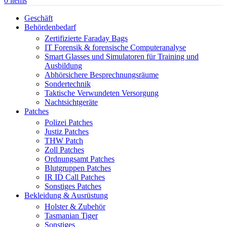
0
items
Geschäft
Behördenbedarf
Zertifizierte Faraday Bags
IT Forensik & forensische Computeranalyse
Smart Glasses und Simulatoren für Training und
Ausbildung
Abhörsichere Besprechnungsräume
Sondertechnik
Taktische Verwundeten Versorgung
Nachtsichtgeräte
Patches
Polizei Patches
Justiz Patches
THW Patch
Zoll Patches
Ordnungsamt Patches
Blutgruppen Patches
IR ID Call Patches
Sonstiges Patches
Bekleidung & Ausrüstung
Holster & Zubehör
Tasmanian Tiger
Sonstiges