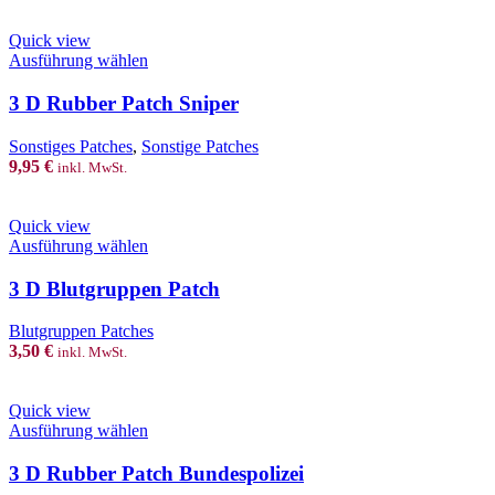
Quick view
This
Ausführung wählen
product
has
3 D Rubber Patch Sniper
multiple
variants.
Sonstiges Patches
,
Sonstige Patches
The
9,95
€
inkl. MwSt.
options
may
be
Quick view
chosen
This
Ausführung wählen
on
product
the
has
3 D Blutgruppen Patch
product
multiple
page
variants.
Blutgruppen Patches
The
3,50
€
inkl. MwSt.
options
may
be
Quick view
chosen
This
Ausführung wählen
on
product
the
has
3 D Rubber Patch Bundespolizei
product
multiple