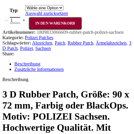
Typ
Auswahl zurücksetzen
3 D Rubber Patch POLIZEI Sachsen Menge
IN DEN WARENKORB
Artikelnummer:
1809833066609-rubber-patch-polizei-sachsen
Kategorie:
Polizei Patches
Schlagwörter:
Abzeichen
,
Patch
,
Rubber Patch
,
Ärmelabzeichen
,
3
D Patch
,
Polizei
,
Sachsen
Share:
Beschreibung
Zusätzliche Informationen
Beschreibung
3 D Rubber Patch, Größe: 90 x
72 mm, Farbig oder BlackOps.
Motiv: POLIZEI Sachsen.
Hochwertige Qualität. Mit