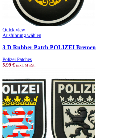
Quick view
This
Ausführung wählen
product
has
3 D Rubber Patch POLIZEI Bremen
multiple
variants.
Polizei Patches
The
5,99
€
inkl. MwSt.
options
may
be
chosen
on
the
product
page