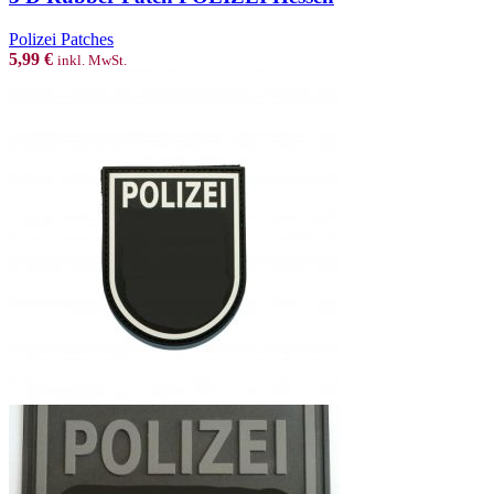
multiple
variants.
Polizei Patches
The
5,99
€
inkl. MwSt.
options
may
be
chosen
on
the
product
page