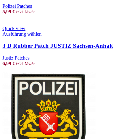
page
variants.
Polizei Patches
The
5,99
€
inkl. MwSt.
options
may
be
Quick view
chosen
This
Ausführung wählen
on
product
the
has
3 D Rubber Patch JUSTIZ Sachsen-Anhalt
product
multiple
page
variants.
Justiz Patches
The
6,99
€
inkl. MwSt.
options
may
be
chosen
on
the
product
page