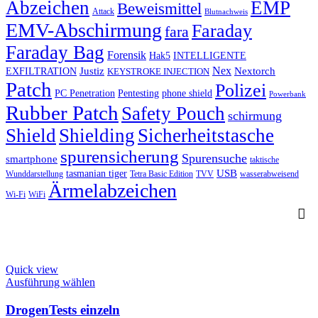
Abzeichen
EMP
Beweismittel
Attack
Blutnachweis
EMV-Abschirmung
Faraday
fara
Faraday Bag
Forensik
Hak5
INTELLIGENTE
Nex
Justiz
Nextorch
EXFILTRATION
KEYSTROKE INJECTION
Patch
Polizei
PC Penetration
Pentesting
phone shield
Powerbank
Rubber Patch
Safety Pouch
schirmung
Shield
Shielding
Sicherheitstasche
spurensicherung
Spurensuche
smartphone
taktische
USB
tasmanian tiger
Wunddarstellung
Tetra Basic Edition
TVV
wasserabweisend
Ärmelabzeichen
Wi-Fi
WiFi
Quick view
This
Ausführung wählen
product
has
DrogenTests einzeln