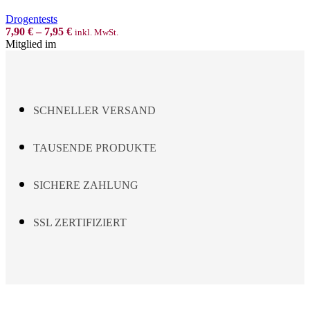
multiple
variants.
Drogentests
The
7,90
€
–
7,95
€
inkl. MwSt.
options
Mitglied im
may
be
chosen
on
the
SCHNELLER VERSAND
product
page
TAUSENDE PRODUKTE
SICHERE ZAHLUNG
SSL ZERTIFIZIERT