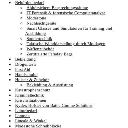
Behördenbedarf
Abhörsichere Besprechungsräume
IT Forensik & forensische Computeranalyse
Modestone
Nachtsichtgeräte
Smart Glasses und Simulatoren für Training und
Ausbildung
Sondertechnik
Taktische Wunddarstellung durch Moulagen
Waffenzubehör
Zertifizierte Faraday Bags
Bekleidung
Drogentests
First Aid
Handschuhe
Holster & Zubehör
Bekleidung & Ausrüstung
Katastrophenschutz
Kriminaltechnik
Krisensituationen
Kydex Holster von Battle Gnome Solutions
Laborbedarf
Lampen
Lineale & Winkel
Modestone Schreibblöcke