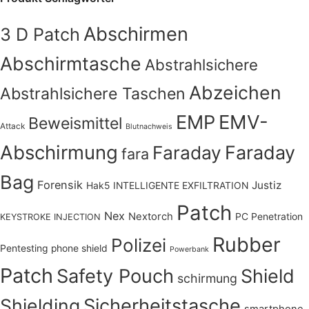
Abschirmen
3 D Patch
Abschirmtasche
Abstrahlsichere
Abzeichen
Abstrahlsichere Taschen
EMV-
EMP
Beweismittel
Attack
Blutnachweis
Abschirmung
Faraday
Faraday
fara
Bag
Forensik
Justiz
Hak5
INTELLIGENTE EXFILTRATION
Patch
Nex
Nextorch
PC Penetration
KEYSTROKE INJECTION
Rubber
Polizei
Pentesting
phone shield
Powerbank
Patch
Safety Pouch
Shield
schirmung
Shielding
Sicherheitstasche