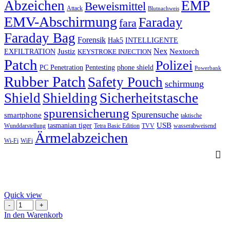
Abzeichen
EMP
Beweismittel
Attack
Blutnachweis
EMV-Abschirmung
Faraday
fara
Faraday Bag
Forensik
Hak5
INTELLIGENTE
Nex
Justiz
Nextorch
EXFILTRATION
KEYSTROKE INJECTION
Patch
Polizei
PC Penetration
Pentesting
phone shield
Powerbank
Rubber Patch
Safety Pouch
schirmung
Shield
Shielding
Sicherheitstasche
spurensicherung
Spurensuche
smartphone
taktische
USB
tasmanian tiger
Wunddarstellung
Tetra Basic Edition
TVV
wasserabweisend
Ärmelabzeichen
Wi-Fi
WiFi
Quick view
Reinigungsschaum
Spray
In den Warenkorb
200