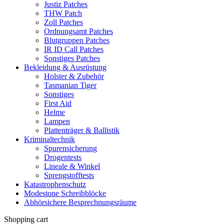
Justiz Patches
THW Patch
Zoll Patches
Ordnungsamt Patches
Blutgruppen Patches
IR ID Call Patches
Sonstiges Patches
Bekleidung & Ausrüstung
Holster & Zubehör
Tasmanian Tiger
Sonstiges
First Aid
Helme
Lampen
Plattenträger & Ballistik
Kriminaltechnik
Spurensicherung
Drogentests
Lineale & Winkel
Sprengstofftests
Katastrophenschutz
Modestone Schreibblöcke
Abhörsichere Besprechnungsräume
Shopping cart