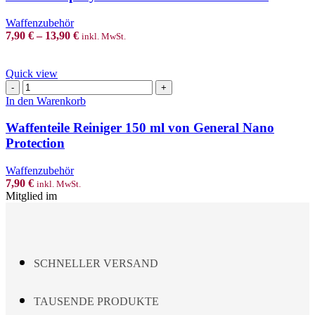
variants.
The
Waffenzubehör
options
7,90
€
–
13,90
€
inkl. MwSt.
may
be
chosen
Quick view
on
Waffenteile
the
Reiniger
In den Warenkorb
product
150
page
ml
Waffenteile Reiniger 150 ml von General Nano
von
Protection
General
Nano
Waffenzubehör
Protection
7,90
€
inkl. MwSt.
Menge
Mitglied im
SCHNELLER VERSAND
TAUSENDE PRODUKTE