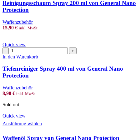
ml
Reinigungsschaum Spray 200 ml von General Nano
von
Protection
General
Nano
Waffenzubehör
Protection
15,90
€
inkl. MwSt.
Menge
Quick view
Tiefenreiniger
Spray
In den Warenkorb
400
ml
Tiefenreiniger Spray 400 ml von General Nano
von
Protection
General
Nano
Waffenzubehör
Protection
8,90
€
inkl. MwSt.
Menge
Sold out
Quick view
This
Ausführung wählen
product
has
Waffenöl Spray von General Nano Protection
multiple