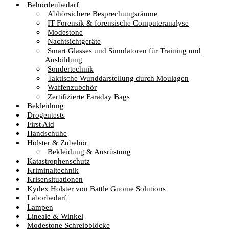
Behördenbedarf
Abhörsichere Besprechungsräume
IT Forensik & forensische Computeranalyse
Modestone
Nachtsichtgeräte
Smart Glasses und Simulatoren für Training und
Ausbildung
Sondertechnik
Taktische Wunddarstellung durch Moulagen
Waffenzubehör
Zertifizierte Faraday Bags
Bekleidung
Drogentests
First Aid
Handschuhe
Holster & Zubehör
Bekleidung & Ausrüstung
Katastrophenschutz
Kriminaltechnik
Krisensituationen
Kydex Holster von Battle Gnome Solutions
Laborbedarf
Lampen
Lineale & Winkel
Modestone Schreibblöcke