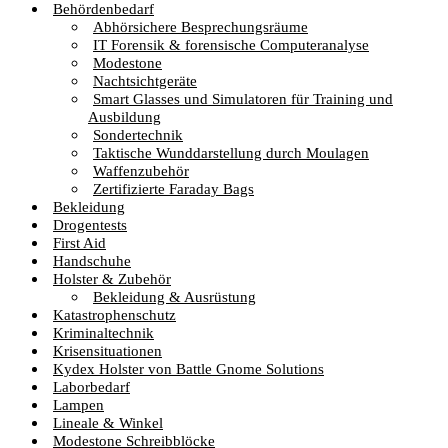
Behördenbedarf
Abhörsichere Besprechungsräume
IT Forensik & forensische Computeranalyse
Modestone
Nachtsichtgeräte
Smart Glasses und Simulatoren für Training und
Ausbildung
Sondertechnik
Taktische Wunddarstellung durch Moulagen
Waffenzubehör
Zertifizierte Faraday Bags
Bekleidung
Drogentests
First Aid
Handschuhe
Holster & Zubehör
Bekleidung & Ausrüstung
Katastrophenschutz
Kriminaltechnik
Krisensituationen
Kydex Holster von Battle Gnome Solutions
Laborbedarf
Lampen
Lineale & Winkel
Modestone Schreibblöcke