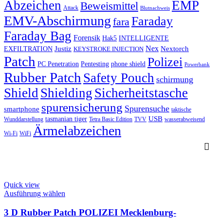
Abzeichen
EMP
Beweismittel
Attack
Blutnachweis
EMV-Abschirmung
Faraday
fara
Faraday Bag
Forensik
Hak5
INTELLIGENTE
Nex
Justiz
Nextorch
EXFILTRATION
KEYSTROKE INJECTION
Patch
Polizei
PC Penetration
Pentesting
phone shield
Powerbank
Rubber Patch
Safety Pouch
schirmung
Shield
Shielding
Sicherheitstasche
spurensicherung
Spurensuche
smartphone
taktische
USB
tasmanian tiger
Wunddarstellung
Tetra Basic Edition
TVV
wasserabweisend
Ärmelabzeichen
Wi-Fi
WiFi
Quick view
This
Ausführung wählen
product
has
3 D Rubber Patch POLIZEI Mecklenburg-