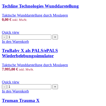
product
has
Techline Technologies Wunddarstellung
multiple
variants.
Taktische Wunddarstellung durch Moulagen
The
0,00
€
inkl. MwSt.
options
may
be
Quick view
chosen
TruBaby
on
X
In den Warenkorb
the
als
product
PALS/ePALS
TruBaby X als PALS/ePALS
page
Wiederbelebungssimulator
Wiederbelebungssimulator
Menge
Taktische Wunddarstellung durch Moulagen
7.995,00
€
inkl. MwSt.
Quick view
Truman
Trauma
In den Warenkorb
X
Menge
Truman Trauma X