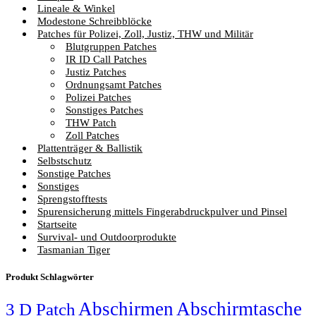
Lineale & Winkel
Modestone Schreibblöcke
Patches für Polizei, Zoll, Justiz, THW und Militär
Blutgruppen Patches
IR ID Call Patches
Justiz Patches
Ordnungsamt Patches
Polizei Patches
Sonstiges Patches
THW Patch
Zoll Patches
Plattenträger & Ballistik
Selbstschutz
Sonstige Patches
Sonstiges
Sprengstofftests
Spurensicherung mittels Fingerabdruckpulver und Pinsel
Startseite
Survival- und Outdoorprodukte
Tasmanian Tiger
Produkt Schlagwörter
Abschirmen
Abschirmtasche
3 D Patch