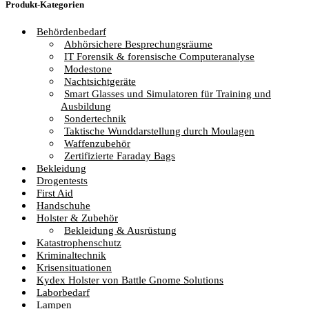
Produkt-Kategorien
Behördenbedarf
Abhörsichere Besprechungsräume
IT Forensik & forensische Computeranalyse
Modestone
Nachtsichtgeräte
Smart Glasses und Simulatoren für Training und
Ausbildung
Sondertechnik
Taktische Wunddarstellung durch Moulagen
Waffenzubehör
Zertifizierte Faraday Bags
Bekleidung
Drogentests
First Aid
Handschuhe
Holster & Zubehör
Bekleidung & Ausrüstung
Katastrophenschutz
Kriminaltechnik
Krisensituationen
Kydex Holster von Battle Gnome Solutions
Laborbedarf
Lampen