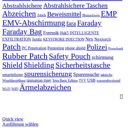
Abstrahlsichere Taschen
Abstrahlsichere
Abzeichen
EMP
Beweismittel
Attack
Blutnachweis
EMV-Abschirmung
Faraday
fara
Faraday Bag
Forensik
Hak5
INTELLIGENTE
Nex
Justiz
Nextorch
EXFILTRATION
KEYSTROKE INJECTION
Patch
Polizei
PC Penetration
Pentesting
phone shield
Powerbank
Rubber Patch
Safety Pouch
schirmung
Shield
Shielding
Sicherheitstasche
spurensicherung
Spurensuche
smartphone
taktische
USB
tasmanian tiger
Wunddarstellung
Tetra Basic Edition
TVV
wasserabweisend
Ärmelabzeichen
Wi-Fi
WiFi
Quick view
This
Ausführung wählen