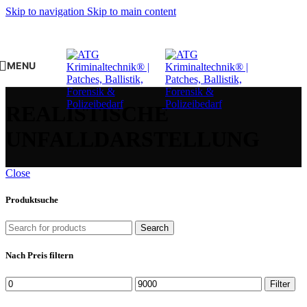
Skip to navigation
Skip to main content
MENU
REALISTISCHE
UNFALLDARSTELLUNG
Close
Produktsuche
Search
Nach Preis filtern
Min.
Max.
Filter
Preis
Preis