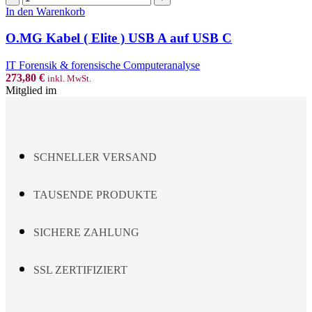
Kabel
In den Warenkorb
(
Elite
O.MG Kabel ( Elite ) USB A auf USB C
)
USB
IT Forensik & forensische Computeranalyse
A
273,80
€
inkl. MwSt.
auf
Mitglied im
USB
C
Menge
SCHNELLER VERSAND
TAUSENDE PRODUKTE
SICHERE ZAHLUNG
SSL ZERTIFIZIERT