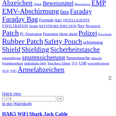
Abzeichen
EMP
Beweismittel
Attack
Blutnachweis
EMV-Abschirmung
Faraday
fara
Faraday Bag
Forensik
Hak5
INTELLIGENTE
Nex
Justiz
Nextorch
EXFILTRATION
KEYSTROKE INJECTION
Patch
Polizei
PC Penetration
Pentesting
phone shield
Powerbank
Rubber Patch
Safety Pouch
schirmung
Shield
Shielding
Sicherheitstasche
spurensicherung
Spurensuche
smartphone
taktische
USB
tasmanian tiger
Wunddarstellung
Tetra Basic Edition
TVV
wasserabweisend
Ärmelabzeichen
Wi-Fi
WiFi
Quick view
HAK5
WiFi
In den Warenkorb
Shark
Jack
HAK5 WiFi Shark Jack Cable