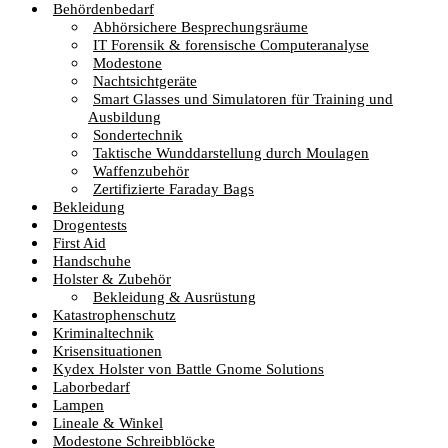
Behördenbedarf
Abhörsichere Besprechungsräume
IT Forensik & forensische Computeranalyse
Modestone
Nachtsichtgeräte
Smart Glasses und Simulatoren für Training und
Ausbildung
Sondertechnik
Taktische Wunddarstellung durch Moulagen
Waffenzubehör
Zertifizierte Faraday Bags
Bekleidung
Drogentests
First Aid
Handschuhe
Holster & Zubehör
Bekleidung & Ausrüstung
Katastrophenschutz
Kriminaltechnik
Krisensituationen
Kydex Holster von Battle Gnome Solutions
Laborbedarf
Lampen
Lineale & Winkel
Modestone Schreibblöcke