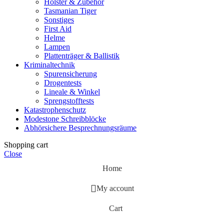
Holster & Zubehör
Tasmanian Tiger
Sonstiges
First Aid
Helme
Lampen
Plattenträger & Ballistik
Kriminaltechnik
Spurensicherung
Drogentests
Lineale & Winkel
Sprengstofftests
Katastrophenschutz
Modestone Schreibblöcke
Abhörsichere Besprechnungsräume
Shopping cart
Close
Home
My account
Cart