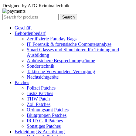
Designed by ATG Kriminaltechnik
Search
Geschäft
Behördenbedarf
Zertifizierte Faraday Bags
IT Forensik & forensische Computeranalyse
Smart Glasses und Simulatoren für Training und
Ausbildung
Abhörsichere Besprechnungsräume
Sondertechnik
Taktische Verwundeten Versorgung
Nachtsichtgeräte
Patches
Polizei Patches
Justiz Patches
THW Patch
Zoll Patches
Ordnungsamt Patches
Blutgruppen Patches
IR ID Call Patches
Sonstiges Patches
Bekleidung & Ausrüstung