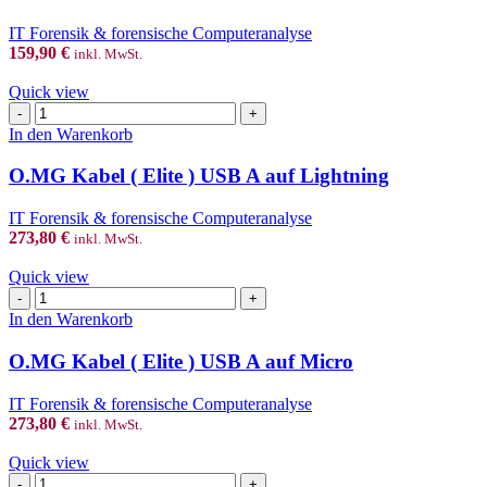
Cable
Menge
IT Forensik & forensische Computeranalyse
159,90
€
inkl. MwSt.
Quick view
O.MG
Kabel
In den Warenkorb
(
Elite
O.MG Kabel ( Elite ) USB A auf Lightning
)
USB
IT Forensik & forensische Computeranalyse
A
273,80
€
inkl. MwSt.
auf
Lightning
Quick view
Menge
O.MG
Kabel
In den Warenkorb
(
Elite
O.MG Kabel ( Elite ) USB A auf Micro
)
USB
IT Forensik & forensische Computeranalyse
A
273,80
€
inkl. MwSt.
auf
Micro
Quick view
Menge
O.MG