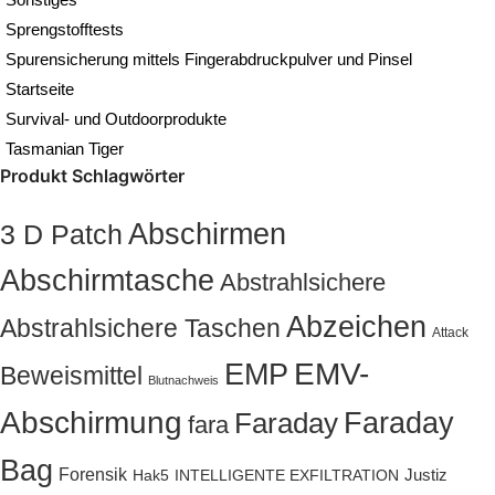
Sprengstofftests
Spurensicherung mittels Fingerabdruckpulver und Pinsel
Startseite
Survival- und Outdoorprodukte
Tasmanian Tiger
Produkt Schlagwörter
Abschirmen
3 D Patch
Abschirmtasche
Abstrahlsichere
Abzeichen
Abstrahlsichere Taschen
Attack
EMP
EMV-
Beweismittel
Blutnachweis
Abschirmung
Faraday
Faraday
fara
Bag
Forensik
Justiz
Hak5
INTELLIGENTE EXFILTRATION