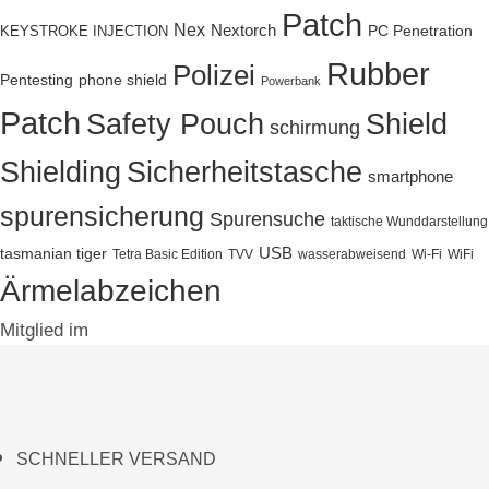
Patch
Nex
Nextorch
PC Penetration
KEYSTROKE INJECTION
Rubber
Polizei
Pentesting
phone shield
Powerbank
Patch
Safety Pouch
Shield
schirmung
Sicherheitstasche
Shielding
smartphone
spurensicherung
Spurensuche
taktische Wunddarstellung
tasmanian tiger
USB
Tetra Basic Edition
TVV
wasserabweisend
Wi-Fi
WiFi
Ärmelabzeichen
Mitglied im
SCHNELLER VERSAND